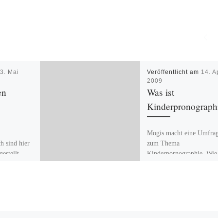
m
3. Mai
Veröffentlicht am
14. A
2009
en
Was ist
Kinderpronograph
Mogis macht eine Umfra
 sind hier
zum Thema
estellt
Kinderpornographie. Wie
siehst du das Bild auf de
Scorpiensalbum „Virgin
Killer“? Muss das zensier
werden? -> […]