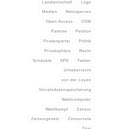
Landwirtschaft
Lüge
Medien
Netzsperren
Open Access
OSM
Patente
Petition
Piratenpartei
Politik
Privatsphäre
Recht
Schäuble
SPD
Twitter
Urheberrecht
von der Leyen
Vorratsdatenspeicherung
Wahlcomputer
Wahlkampf
Zensur
Zensurgesetz
Zensursula
Zitat