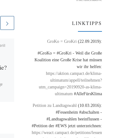
LINKTIPPS
GroKo = GroKri
(22.09.2019):
pril
Veröffentlicht am
4. Mai
2009
#GroKo = #GroKri - Weil die Große
Petition
Koalition eine Große Krise hat müssen
ie?
wir ihr helfen:
https://aktion.campact.de/klima-
wichtige #Petition gegen
ultimatum/appell/teilnehmen?
Internetsperren
ge
utm_campaign=20190920-as-klima-
ultimatum
#AlleFürsKlima
m
Petition zu Landtagswahl
(10.03.2016):
#Fessenheim #abschalten -
t
#Landtagswahlen beeinflussen -
#Petition der #EWS jetzt unterzeichnen:
https://weact.campact.de/petitions/fessen