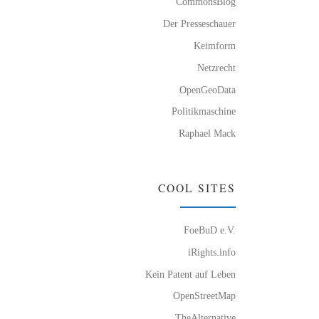
CommonsBlog
Der Presseschauer
Keimform
Netzrecht
OpenGeoData
Politikmaschine
Raphael Mack
COOL SITES
FoeBuD e.V.
iRights.info
Kein Patent auf Leben
OpenStreetMap
TheAlternative