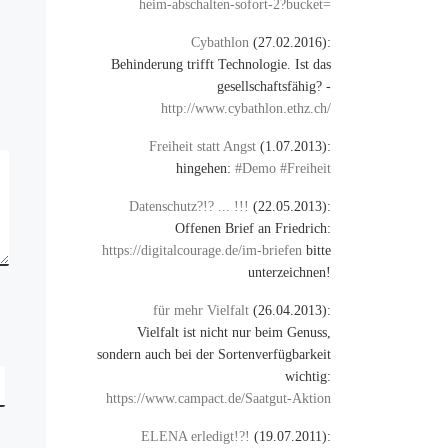
heim-abschalten-sofort-2?bucket=
Cybathlon
(27.02.2016):
Behinderung trifft Technologie. Ist das
gesellschaftsfähig? -
http://www.cybathlon.ethz.ch/
Freiheit statt Angst
(1.07.2013):
hingehen:
#Demo #Freiheit
Datenschutz?!? ... !!!
(22.05.2013):
Offenen Brief an Friedrich:
https://digitalcourage.de/im-briefen
bitte
unterzeichnen!
für mehr Vielfalt
(26.04.2013):
Vielfalt ist nicht nur beim Genuss,
sondern auch bei der Sortenverfügbarkeit
wichtig:
https://www.campact.de/Saatgut-Aktion
ELENA erledigt!?!
(19.07.2011):