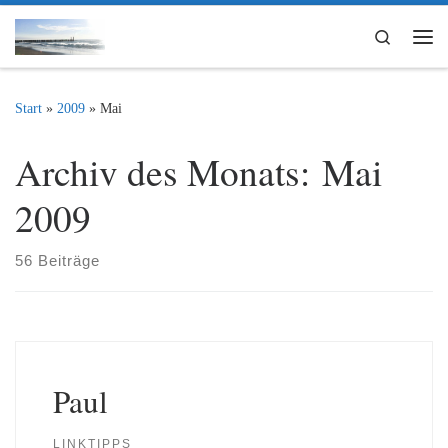
Zum Inhalt springen
Search
Me
Start
»
2009
»
Mai
Archiv des Monats:
Mai
2009
56 Beiträge
Paul
LINKTIPPS