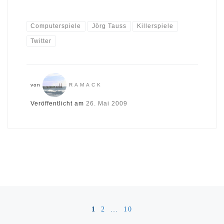
Computerspiele
Jörg Tauss
Killerspiele
Twitter
von
RAMACK
Veröffentlicht am
26. Mai 2009
Beitragsnavigation
1
2
…
10