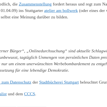
edlich, die
Zusammenstellung
fordert heraus und regt zum Na
 01.04.09) ins Stuttgarter
atelier am bollwerk
(oder eines der
selbst eine Meinung darüber zu bilden.
serner Bürger“, „Onlinedurchsuchung“ sind aktuelle Schlagwö
 unbewusst, tagtäglich Unmengen von persönlichen Daten pre
ht nur um einem unerwünschten Werbebombardement zu entgehe
setzung für eine lebendige Demokratie.
l zum Datenschutz
der
Stadtbücherei Stuttgart
beleuchtet Grun
list
und dem
CCCS
.