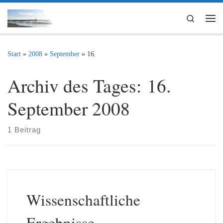
Zum Inhalt springen
Search
Me
Start
»
2008
»
September
»
16.
Archiv des Tages:
16.
September 2008
1 Beitrag
Wissenschaftliche
Ergebnisse