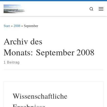
Zum Inhalt springen
Search
Me
Start
»
2008
»
September
Archiv des
Monats:
September 2008
1 Beitrag
Wissenschaftliche
Ergebnisse