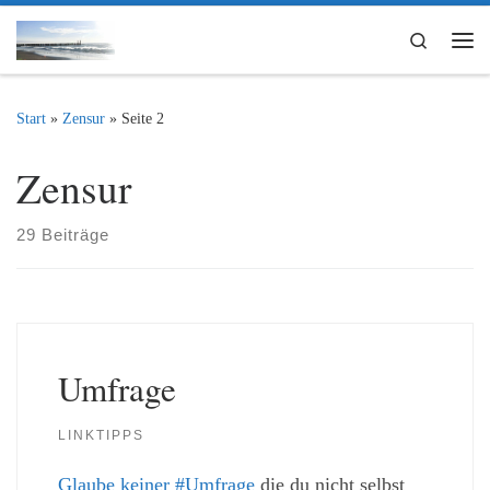
Zum Inhalt springen
Search
Me
Start
»
Zensur
»
Seite 2
Zensur
29 Beiträge
Umfrage
LINKTIPPS
Glaube keiner #Umfrage
die du nicht selbst