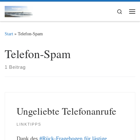
Zum Inhalt springen
Search
Me
Start
»
Telefon-Spam
Telefon-Spam
1 Beitrag
Ungeliebte Telefonanrufe
LINKTIPPS
Dank des
#Rück-Fragebogen für lästige