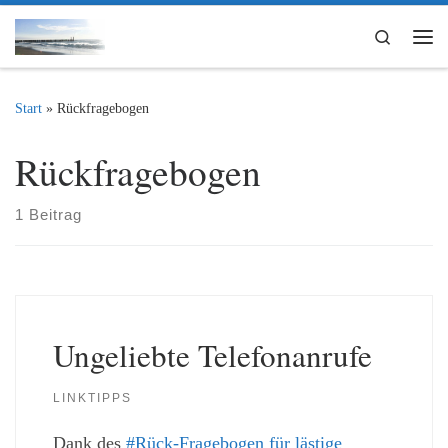
Zum Inhalt springen
Search
Me
Start
»
Rückfragebogen
Rückfragebogen
1 Beitrag
Ungeliebte Telefonanrufe
LINKTIPPS
Dank des
#Rück-Fragebogen für lästige