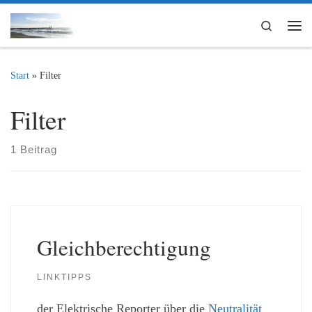
Zum Inhalt springen
Search
Me
Start
»
Filter
Filter
1 Beitrag
Gleichberechtigung
LINKTIPPS
der Elektrische Reporter über die
Neutralität