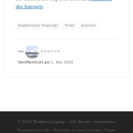
des Internets
Elektrischer Reporter
Filter
Internet
von
RAMACK
Veröffentlicht am
1. Mai 2009
© 2026
Denkbeteiligung
– Alle Rechte vorbehalten
Präsentiert von
WP
– Entworfen mit dem
Customizr-Theme