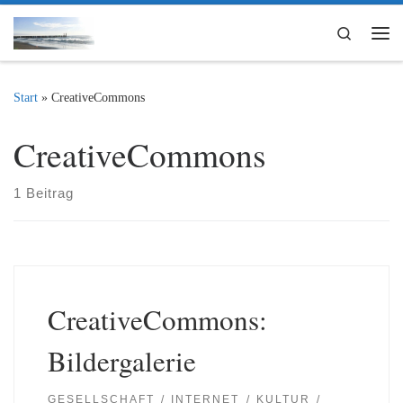
Zum Inhalt springen
Search
Me
Start
»
CreativeCommons
CreativeCommons
1 Beitrag
CreativeCommons:
Bildergalerie
GESELLSCHAFT
INTERNET
KULTUR