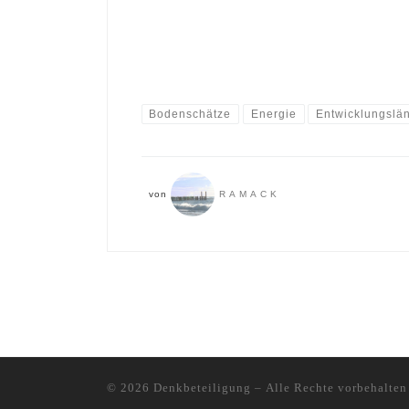
Bodenschätze
Energie
Entwicklungslä
von
RAMACK
© 2026
Denkbeteiligung
– Alle Rechte vorbehalten