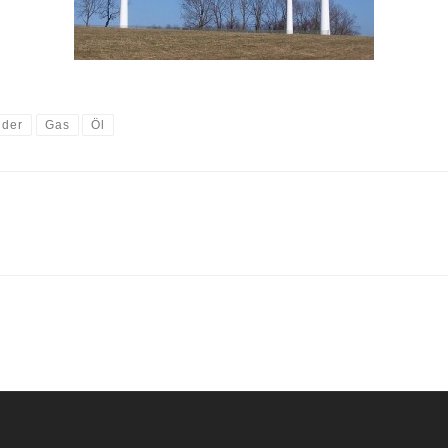
nder
Gas
Öl