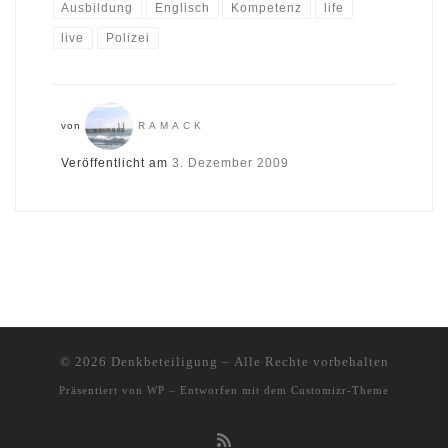
Ausbildung
Englisch
Kompetenz
life
live
Polizei
von
RAMACK
Veröffentlicht am
3. Dezember 2009
© 2026
Denkbeteiligung
– Alle Rechte vorbehalten
Präsentiert von
WP
– Entworfen mit dem
Customizr-Theme