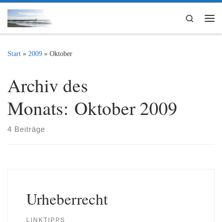
Zum Inhalt springen
Search
Me
Start
»
2009
»
Oktober
Archiv des
Monats:
Oktober 2009
4 Beiträge
Urheberrecht
LINKTIPPS