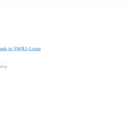
nk in SWR1-Leute
berg