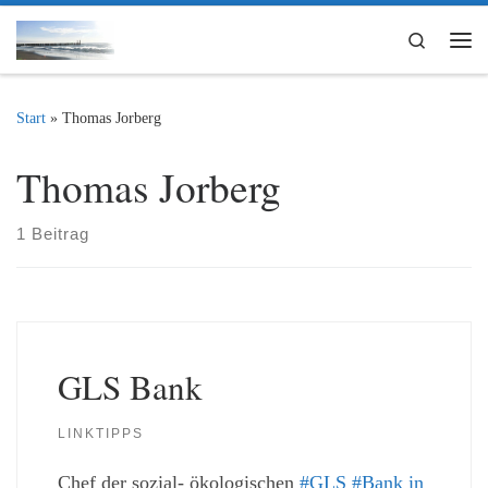
Zum Inhalt springen
Search
Me
Start
»
Thomas Jorberg
Thomas Jorberg
1 Beitrag
GLS Bank
LINKTIPPS
Chef der sozial- ökologischen
#GLS #Bank in