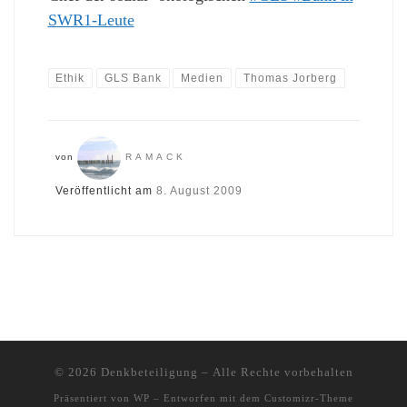
SWR1-Leute
Ethik
GLS Bank
Medien
Thomas Jorberg
von
RAMACK
Veröffentlicht am
8. August 2009
© 2026
Denkbeteiligung
– Alle Rechte vorbehalten
Präsentiert von
WP
– Entworfen mit dem
Customizr-Theme