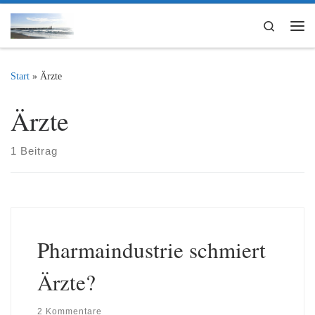
Zum Inhalt springen
Search
Me
Start
»
Ärzte
Ärzte
1 Beitrag
Pharmaindustrie schmiert
Ärzte?
2 Kommentare