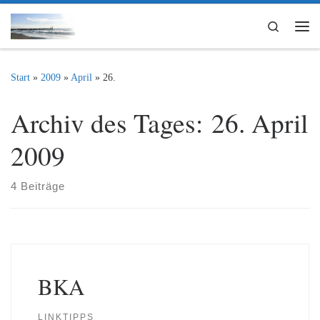
Zum Inhalt springen
Search
Me
Start
»
2009
»
April
»
26.
Archiv des Tages:
26. April
2009
4 Beiträge
BKA
LINKTIPPS