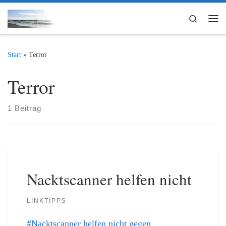
Zum Inhalt springen
Search
Me
Start
»
Terror
Terror
1 Beitrag
Nacktscanner helfen nicht
LINKTIPPS
#Nacktscanner helfen nicht gegen