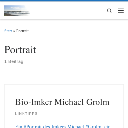
Zum Inhalt springen
Search
Me
Start
»
Portrait
Portrait
1 Beitrag
Bio-Imker Michael Grolm
LINKTIPPS
Ein #Portrait des Imkers Michael #Grolm, ein