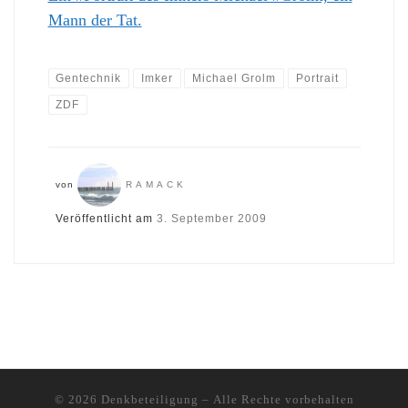
Mann der Tat.
Gentechnik
Imker
Michael Grolm
Portrait
ZDF
von
RAMACK
Veröffentlicht am
3. September 2009
© 2026
Denkbeteiligung
– Alle Rechte vorbehalten