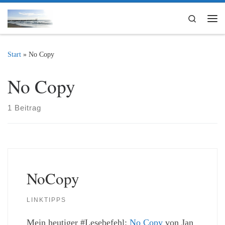
Zum Inhalt springen
Search
Me
Start
»
No Copy
No Copy
1 Beitrag
NoCopy
LINKTIPPS
Mein heutiger #Lesebefehl:
No Copy
von Jan