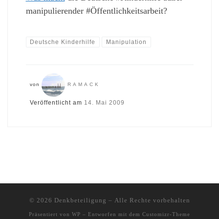
manipulierender #Öffentlichkeitsarbeit?
Deutsche Kinderhilfe
Manipulation
von
RAMACK
Veröffentlicht am
14. Mai 2009
© 2026
Denkbeteiligung
– Alle Rechte vorbehalten
Präsentiert von
WP
– Entworfen mit dem
Customizr-Theme