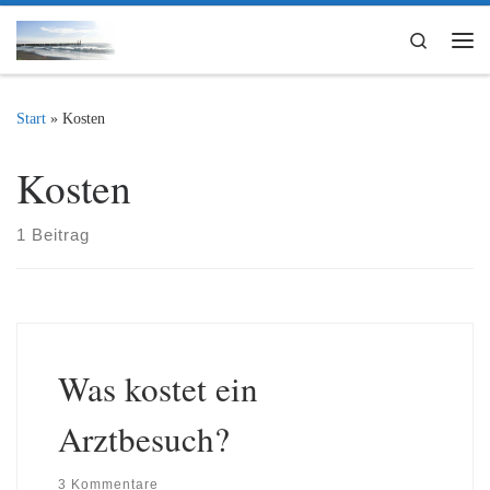
Zum Inhalt springen
Search
Me
Start
»
Kosten
Kosten
1 Beitrag
Was kostet ein
Arztbesuch?
3 Kommentare