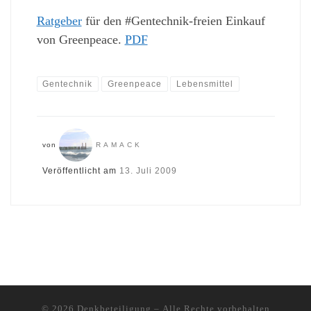
Ratgeber
für den #Gentechnik-freien Einkauf
von Greenpeace.
PDF
Gentechnik
Greenpeace
Lebensmittel
von
RAMACK
Veröffentlicht am
13. Juli 2009
© 2026
Denkbeteiligung
– Alle Rechte vorbehalten