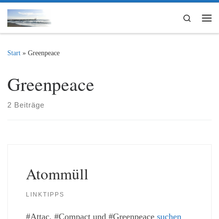
Zum Inhalt springen
Search
Me
Start
»
Greenpeace
Greenpeace
2 Beiträge
Atommüll
LINKTIPPS
#Attac, #Compact und #Greenpeace
suchen