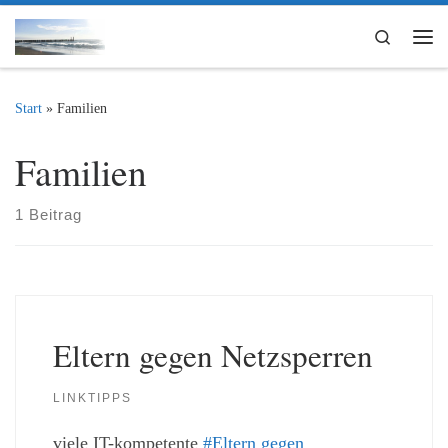
Zum Inhalt springen
Search
Me
Start
»
Familien
Familien
1 Beitrag
Eltern gegen Netzsperren
LINKTIPPS
viele IT-kompetente
#Eltern gegen