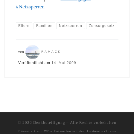
#Netzsperren
Eltern
Familien
Netzsperren
Zensurgesetz
von
RAMACK
Veröffentlicht am
14. Mai 2009
© 2026
Denkbeteiligung
– Alle Rechte vorbehalten
Präsentiert von
WP
– Entworfen mit dem
Customizr-Theme