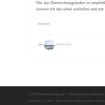
Die aus Datenschutzgründen zu empfehl
(soweit ich das sehe) werbefrei und mi
Internet
von
RAMACK
© 2026
Denkbeteiligung
– Alle Rechte vorbehalten
Präsentiert von
WP
– Entworfen mit dem
Customizr-Theme