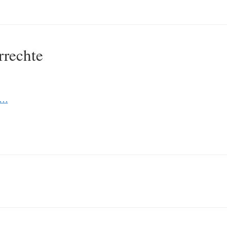
rrechte
e…