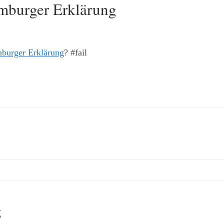
mburger Erklärung
burger Erklärung
? #fail
g