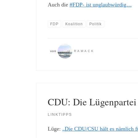
Auch die
#FDP- ist unglaubwürdig…
FDP
Koalition
Politik
von
RAMACK
CDU: Die Lügenpartei
LINKTIPPS
Lüge:
„Die CDU/CSU hält es nämlich für