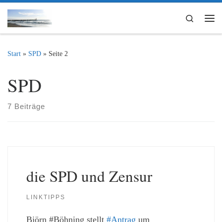
Zum Inhalt springen
Search
Me
Start
»
SPD
»
Seite 2
SPD
7 Beiträge
die SPD und Zensur
LINKTIPPS
Björn #Böhning stellt
#Antrag
um