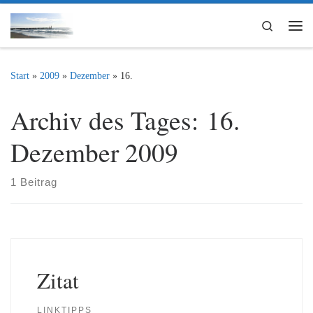
Zum Inhalt springen
Search
Me
Start
»
2009
»
Dezember
»
16.
Archiv des Tages:
16.
Dezember 2009
1 Beitrag
Zitat
LINKTIPPS