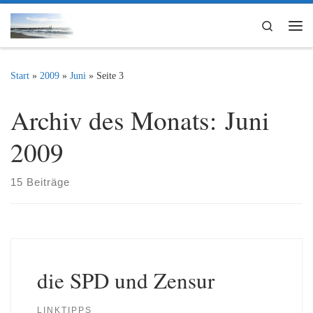
Zum Inhalt springen
Search
Me
Start
»
2009
»
Juni
»
Seite 3
Archiv des Monats:
Juni
2009
15 Beiträge
die SPD und Zensur
LINKTIPPS