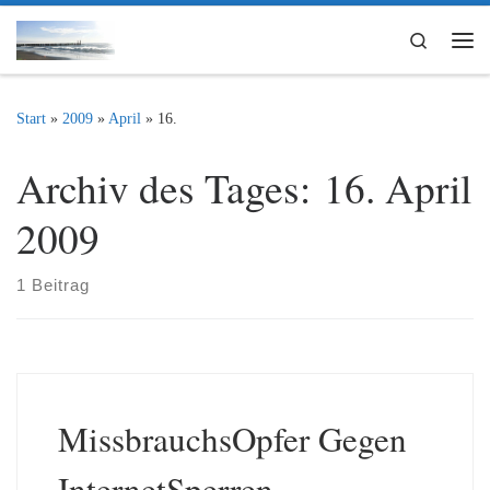
Zum Inhalt springen
Search
Me
Start
»
2009
»
April
»
16.
Archiv des Tages:
16. April
2009
1 Beitrag
MissbrauchsOpfer Gegen
InternetSperren