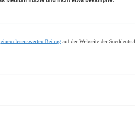
s Medium nutzte und nicht etwa bekämpfte.
n
einem lesenswerten Beitrag
auf der Webseite der Sueddeutsc